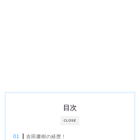
目次
CLOSE
吉田庸樹の経歴！