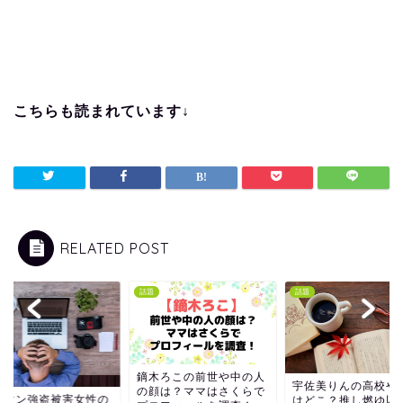
こちらも読まれています↓
RELATED POST
話題
話題
鏑木ろこの前世や中の人
宇佐美りんの高校や
の顔は？ママはさくらで
ワマン強盗被害女性の
はどこ？推し燃ゆ以