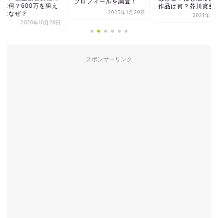
プロフィールを調査！
業は何？600万を狙え
作品は何？芥川賞受
2023年1月20日
のはなぜ？
2021年1
2020年10月28日
スポンサーリンク