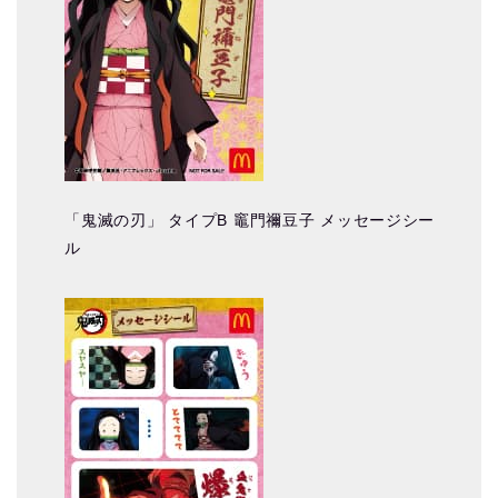
「鬼滅の刃」 タイプB 竈門禰豆子 メッセージシー
ル