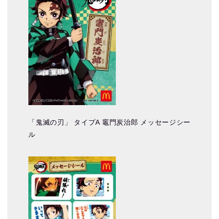
「鬼滅の刃」 タイプA 竈門炭治郎 メッセージシー
ル