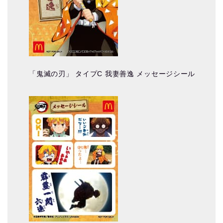
「鬼滅の刃」 タイプC 我妻善逸 メッセージシール