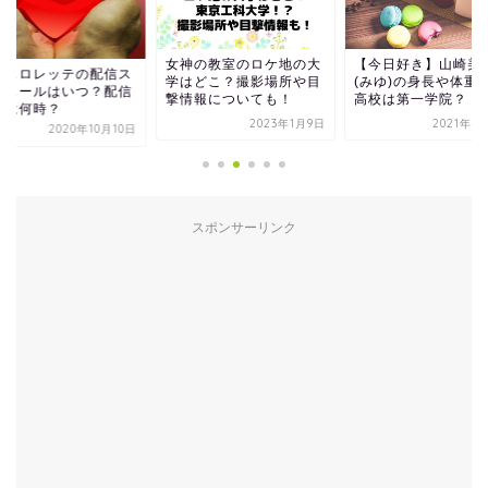
女神の教室のロケ地の大
【今日好き】山崎美
チェロレッテの配信ス
学はどこ？撮影場所や目
(みゆ)の身長や体重
ジュールはいつ？配信
撃情報についても！
高校は第一学院？
間は何時？
2023年1月9日
2021年4
2020年10月10日
スポンサーリンク