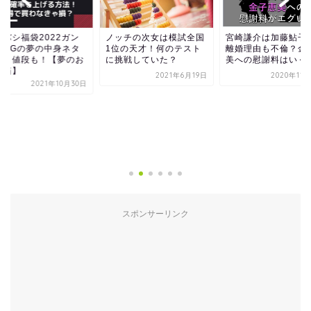
ッチの次女は模試全国
宮崎謙介は加藤鮎子との
資さんうどん迷惑行
位の天才！何のテスト
離婚理由も不倫？金子恵
犯人特定？名前や学
挑戦していた？
美への慰謝料はいくら？
は？動画や顔がイラ
する
2021年6月19日
2020年11月28日
2023年2
スポンサーリンク