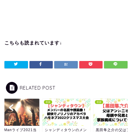
こちらも読まれています↓
RELATED POST
音楽
音楽
owManライブ2021当
シャンディタウンのメン
黒田隼之介の父はア