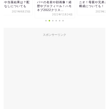
倍率や当落結果は？配
バーの名前や顔画像！経
ニオ！母親や兄弟と
ありなしについても
歴やプロフィール！ハモ
構成についても！
ネプ2022クリス...
2021年8月25日
2023年2月
2022年12月24日
スポンサーリンク