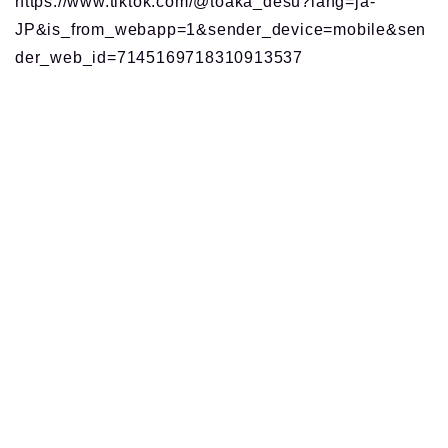
https://www.tiktok.com/@toaka_desu?lang=ja-
JP&is_from_webapp=1&sender_device=mobile&sen
der_web_id=7145169718310913537