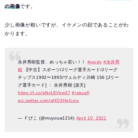
の画像
です。
少し画像が粗いですが、イケメンの顔であることがわ
かります。
永井秀樹監督、めっちゃ若い！！
#verdy
#永井秀
樹
【中古】スポーツ/Jリーグ選手カード/Jリーグ
チップス1992〜1993/ヴェルディ川崎 156 [Jリー
グ選手カード] ： 永井秀樹 [楽天]
https://t.co/pNvL8Vpw37
#rakuafl
pic.twitter.com/qHO3HgILmx
— Ｆぴこ (@muyoua1214)
April 10, 2021