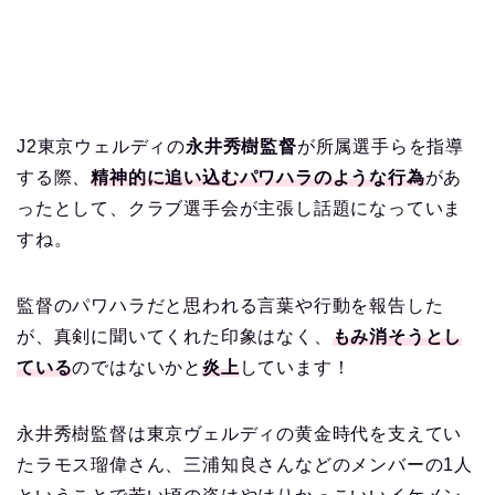
J2東京ウェルディの
永井秀樹監督
が所属選手らを指導
する際、
精神的に追い込むパワハラのような行為
があ
ったとして、クラブ選手会が主張し話題になっていま
すね。
監督のパワハラだと思われる言葉や行動を報告した
が、真剣に聞いてくれた印象はなく、
もみ消そうとし
ている
のではないかと
炎上
しています！
永井秀樹監督は東京ヴェルディの黄金時代を支えてい
たラモス瑠偉さん、三浦知良さんなどのメンバーの1人