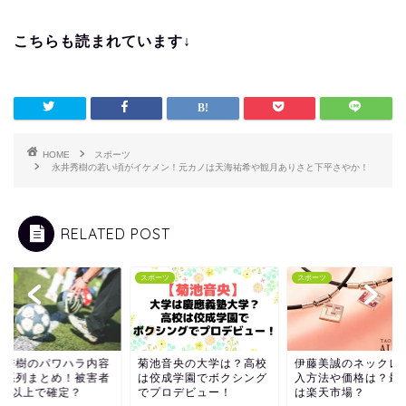
こちらも読まれています↓
HOME
スポーツ
永井秀樹の若い頃がイケメン！元カノは天海祐希や観月ありさと下平さやか！
RELATED POST
ーツ
スポーツ
スポーツ
池音央の大学は？高校
伊藤美誠のネックレス購
佐藤輝明の父は柔道
佼成学園でボクシング
入方法や価格は？最安値
名前や画像は？阪神
プロデビュー！
は楽天市場？
ンとの噂についても