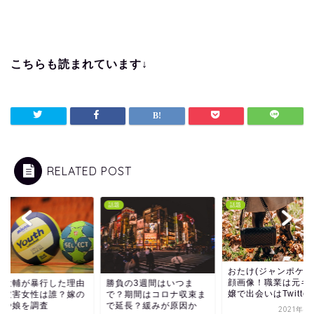
こちらも読まれています↓
RELATED POST
話題
話題
おたけ(ジャンポケ)
顔画像！職業は元キ
崎大輔が暴行した理由
勝負の3週間はいつま
嬢で出会いはTwitter
？被害女性は誰？嫁の
で？期間はコロナ収束ま
応や娘を調査
で延長？緩みが原因か
2021年4