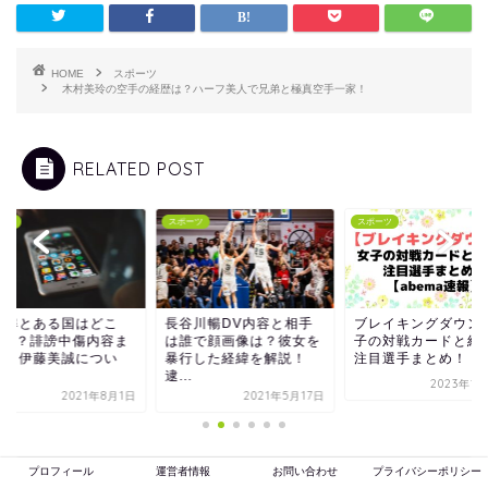
HOME
スポーツ
木村美玲の空手の経歴は？ハーフ美人で兄弟と極真空手一家！
RELATED POST
ーツ
スポーツ
スポーツ
谷準とある国はどこ
長谷川暢DV内容と相手
ブレイキングダウン
中国)？誹謗中傷内容ま
は誰で顔画像は？彼女を
子の対戦カードと結
め！伊藤美誠につい
暴行した経緯を解説！
注目選手まとめ！
.
逮...
2023年1
2021年8月1日
2021年5月17日
プロフィール
運営者情報
お問い合わせ
プライバシーポリシー
スポンサーリンク