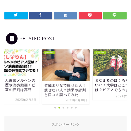
RELATED POST
youtuber
youtuber
youtube
ルヘンの
まなまるのほくろがかわ
ぷろ
動画！ピ
いい！大学はどこで年齢
き合
竹脇まりなで痩せた人！
は高評
は？ピアノでものまね
棲や
痩せない人？効果や評判
と口コミ調べてみた
2021年2月15日
3年2月2日
2021年1月18日
スポンサーリンク