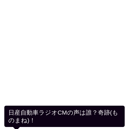
日産自動車ラジオCMの声は誰？奇跡(も
のまね)！