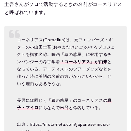
圭吾さんがソロで活動するときの名前がコーネリアス
と呼ばれています。
コーネリアス(Cornelius)は、元フｒッパーズ・ギ
ターの小山田圭吾(おやまだけいご)のそろプロジェ
クトを指す名称。映画「猿の惑星」に登場するチ
ンパンジーの考古学者
「コーネリアス」が由来
と
なっている。アーティストのツアーグッズなどを
作った時に英語の名前の方がかっこいいから、と
いう理由もあるそうな。
長男には同じく「猿の惑星」のコーネリアスの
息
子・マイロ
にちなんで
米呂
と命名している。
出典：https://moto-neta.com/japanese-music-