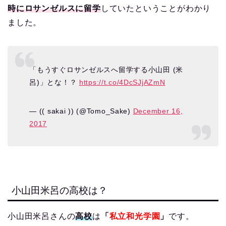
時にロサンゼルスに留学
していたということがわかり
ました。
「もうすぐロサンゼルスへ留学する小山田 (米
呂)」とな！？
https://t.co/4DcSJjAZmN
— (( sakai )) (@Tomo_Sake)
December 16,
2017
小山田米呂の高校は？
小山田米呂さんの
高校
は
「
私立和光学園
」
です。