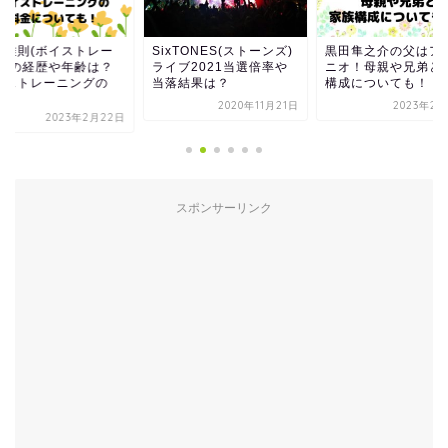
上雅則(ボイストレー
SixTONES(ストーンズ)
黒田隼之介の父はア
ー)の経歴や年齢は？
ライブ2021当選倍率や
ニオ！母親や兄弟と
イストレーニングの
当落結果は？
構成についても！
.
2020年11月21日
2023年2月
2023年2月22日
スポンサーリンク