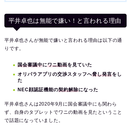
平井卓也は無能で嫌い！と言われる理由
平井卓也さんが無能で嫌いと言われる理由は以下の通
りです。
国会審議中
に
ワニ動画
を見ていた
オリパラアプリの交渉スタッフへ
脅し発言
をし
た
NEC顔認証機能の
契約解除
になった
平井卓也さんは2020年9月に国会審議中にも関わら
ず、自身のタブレットでワニの動画を見たということ
で話題になっていました。