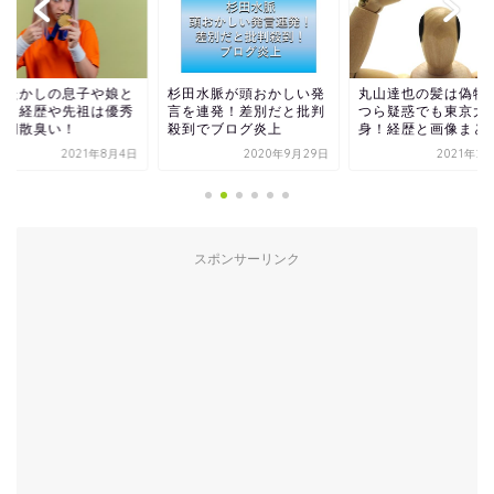
田水脈が頭おかしい発
丸山達也の髪は偽物？か
杉浦広一の自宅はど
を連発！差別だと批判
つら疑惑でも東京大学出
愛知県西尾市の豪邸
到でブログ炎上
身！経歴と画像まとめ
定？家賃や購入額は
2020年9月29日
2021年2月18日
2021年5
スポンサーリンク