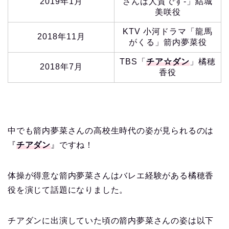
2019年1月
さんは人質です-」結城
美咲役
KTV 小河ドラマ「龍馬
2018年11月
がくる」箭内夢菜役
TBS「
チア☆ダン
」橘穂
2018年7月
香役
中でも箭内夢菜さんの高校生時代の姿が見られるのは
『
チアダン
』ですね！
体操が得意な箭内夢菜さんはバレエ経験がある橘穂香
役を演じて話題になりました。
チアダンに出演していた頃の箭内夢菜さんの姿は以下