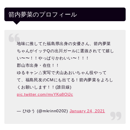
箭内夢菜のプロフィール
地味に推してた福島県出身の女優さん、箭内夢菜
ちゃんがイッテQの出川ガールに選抜されてて嬉し
い〜〜！！やっぱりかわいい〜！！！
郡山市出身・在住！！
ゆるキャン△実写で犬山あおいちゃん役やって
て、福島民友のCMにも出てる！箭内夢菜をよろし
くお願いします！！(誰目線)
pic.twitter.com/mvYKq8OlJc
— ひゆう (@mkrinn0202)
January 24, 2021