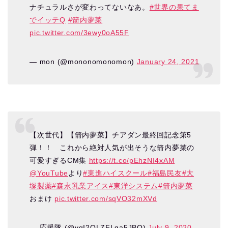
ナチュラルさが変わってないなあ。
#世界の果てま
でイッテQ
#箭内夢菜
pic.twitter.com/3ewy0oA55F
— mon (@mononomonomon)
January 24, 2021
【次世代】【箭内夢菜】チアダン最終回記念第5
弾！！ これから絶対人気が出そうな箭内夢菜の
可愛すぎるCM集
https://t.co/pEhzNI4xAM
@YouTube
より
#東進ハイスクール
#福島民友
#大
塚製薬
#森永乳業アイス
#東洋システム
#箭内夢菜
おまけ
pic.twitter.com/sqVO32mXVd
— 応援隊 (@yqI2OLZFLga5JBQ)
July 9, 2020