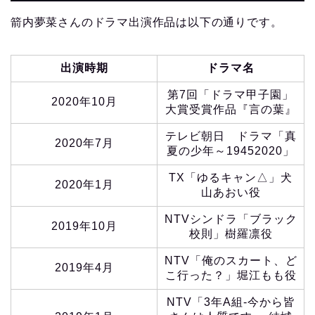
箭内夢菜さんのドラマ出演作品は以下の通りです。
出演時期
ドラマ名
第7回「ドラマ甲子園」
2020年10月
大賞受賞作品『言の葉』
テレビ朝日 ドラマ「真
2020年7月
夏の少年～19452020」
TX「ゆるキャン△」犬
2020年1月
山あおい役
NTVシンドラ「ブラック
2019年10月
校則」樹羅凛役
NTV「俺のスカート、ど
2019年4月
こ行った？」堀江もも役
NTV「3年A組-今から皆