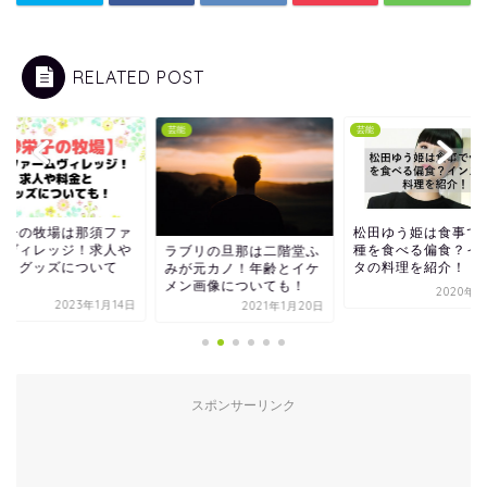
RELATED POST
芸能
芸能
芸能
広瀬すずコロ
松田ゆう姫は食事で骨や
はどこ？姉広
種を食べる偏食？インス
ラブリの旦那は二階堂ふ
丈夫！集団検
タの料理を紹介！
みが元カノ！年齢とイケ
何？
メン画像についても！
2020年9月6日
2
2021年1月20日
スポンサーリンク