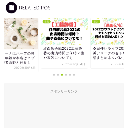
RELATED POST
音楽
音楽
紅白歌合戦2022工藤静
桑田佳祐ライブ202
香の出演時間は何時？曲
浜アリーナのセトリ
ザリーナはハーフの噂
や衣装についても
想まとめネタバレあ
り？年齢や本名は？プ
ル作者西野と仲良し
2022年12月31日
2022年12
2020年10月6日
スポンサーリンク