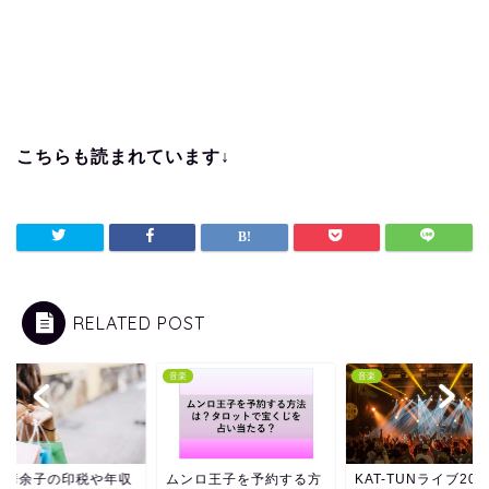
こちらも読まれています↓
RELATED POST
音楽
音楽
野華余子の印税や年収
ムンロ王子を予約する方
KAT-TUNライブ202