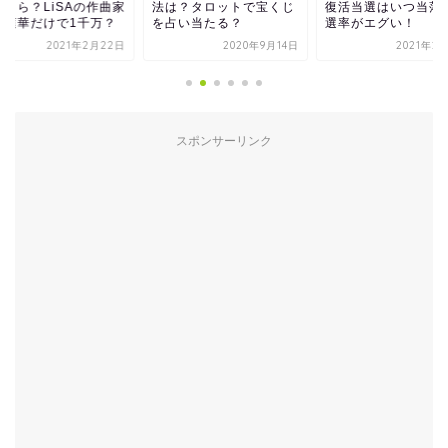
いくら？LiSAの作曲家
法は？タロットで宝くじ
復活当選はいつ当落
紅蓮華だけで1千万？
を占い当たる？
選率がエグい！
2021年2月22日
2020年9月14日
2021年2
スポンサーリンク