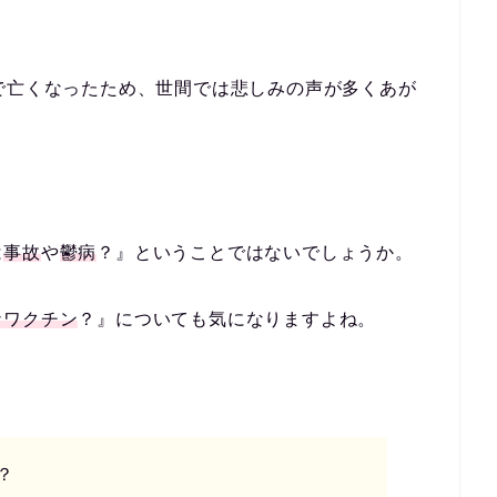
で亡くなったため、世間では悲しみの声が多くあが
は
事故
や
鬱病
？
』ということではないでしょうか。
ナワクチン
？
』についても気になりますよね。
？