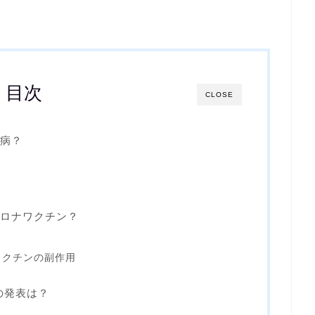
目次
CLOSE
病？
ロナワクチン？
ワクチンの副作用
所の発表は？