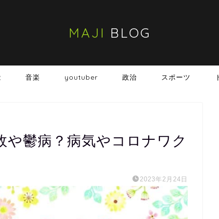
MAJI
BLOG
能
音楽
youtuber
政治
スポーツ
故や鬱病？病気やコロナワク
2023年2月24日