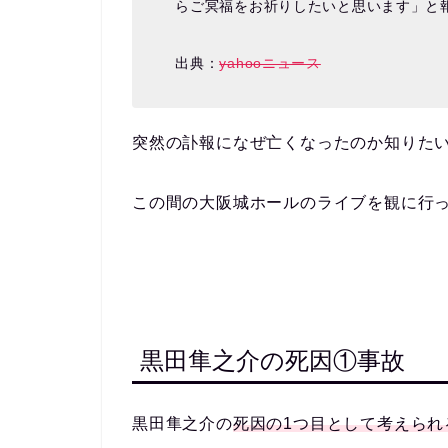
らご冥福をお祈りしたいと思います」と
出典：
yahooニュース
突然の訃報になぜ亡くなったのか知りた
この間の大阪城ホールのライブを観に行
黒田隼之介の死因①事故
黒田隼之介の
死因の1つ目として考えられ