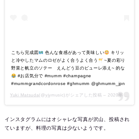
こちら完成図
色んな食感があって美味しい
キリッ
と冷やしたマムのロゼがよく合うよく合う
~夏の彩り
野菜と帆立のソテー えんどう豆のピューレ添え~ 的な
#お店気分で #mumm #champagne
#mummgrandcordonrose #ghmumm @ghmumm_jpn
Yuki Matsuda
(@yjymusic)がシェアした投稿 –
2020年 6月月23日午前3時10分PDT
インスタグラムにはオシャレな写真が沢山、投稿され
ていますが、料理の写真は少ないようです。