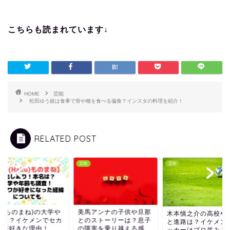
こちらも読まれています↓
HOME
芸能
松田ゆう姫は食事で骨や種を食べる偏食？インスタの料理を紹介！
RELATED POST
芸能
芸能
馬アンナの子供や旦那
篠田麻里子の音声デ
木本慎之介の高校や大学
のストーリーは？息子
内容全文！どこで聞
と進路は？イケメンでサ
障害を乗り越える感
る？修羅場は6時間