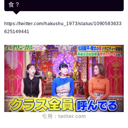
食？
https://twitter.com/hakushu_1973/status/1090583633
625149441
引用：twitter.com