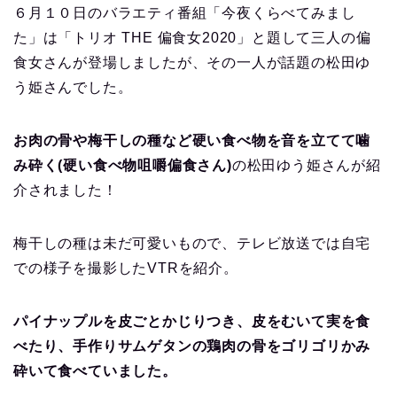
６月１０日のバラエティ番組「今夜くらべてみまし
た」は「トリオ THE 偏食女2020」と題して三人の偏
食女さんが登場しましたが、その一人が話題の松田ゆ
う姫さんでした。
お肉の骨や梅干しの種など硬い食べ物を音を立てて噛
み砕く(硬い食べ物咀嚼偏食さん)
の松田ゆう姫さんが紹
介されました！
梅干しの種は未だ可愛いもので、テレビ放送では自宅
での様子を撮影したVTRを紹介。
パイナップルを皮ごとかじりつき、皮をむいて実を食
べたり、手作りサムゲタンの鶏肉の骨をゴリゴリかみ
砕いて食べていました。