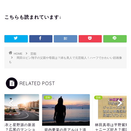
こちらも読まれています↓
HOME
芸能
岡田ロビン翔子の父親や母親は？姉も美人で元芸能人！ハーフでかわいい顔画像
も
RELATED POST
芸能
芸能
垣結衣と星野源の新居
林田真尋は平野紫耀
どこ？広尾のマンショ
ャニーズ好き？彼氏
箭内夢菜の卒アルは？清