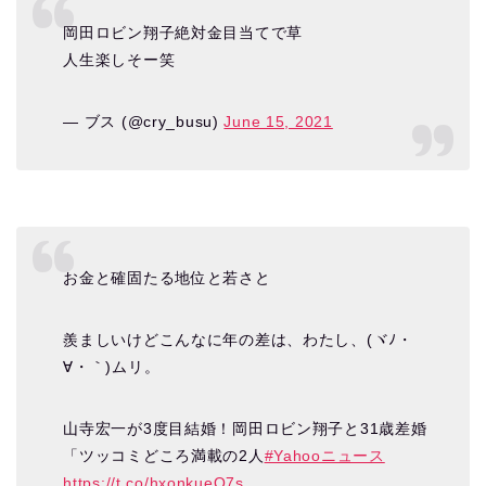
岡田ロビン翔子絶対金目当てで草
人生楽しそー笑
— ブス (@cry_busu)
June 15, 2021
お金と確固たる地位と若さと
羨ましいけどこんなに年の差は、わたし、(ヾﾉ・
∀・｀)ムリ。
山寺宏一が3度目結婚！岡田ロビン翔子と31歳差婚
「ツッコミどころ満載の2人
#Yahooニュース
https://t.co/hxonkueQ7s