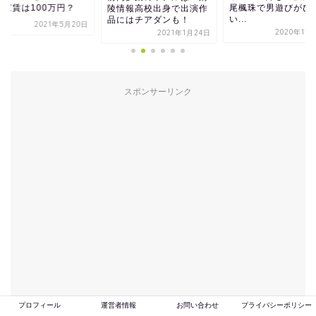
で家賃は100万円？
尾楓珠で男遊びがひ
陵情報高校出身で出演作
い...
品にはチアダンも！
2021年5月20日
2020年11
2021年1月24日
スポンサーリンク
プロフィール
運営者情報
お問い合わせ
プライバシーポリシー