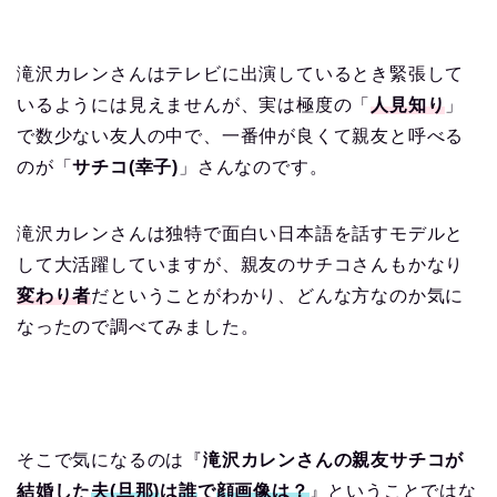
滝沢カレンさんはテレビに出演しているとき緊張して
いるようには見えませんが、実は極度の「
人見知り
」
で数少ない友人の中で、一番仲が良くて親友と呼べる
のが「
サチコ(幸子)
」さんなのです。
滝沢カレンさんは独特で面白い日本語を話すモデルと
して大活躍していますが、親友のサチコさんもかなり
変わり者
だということがわかり、どんな方なのか気に
なったので調べてみました。
そこで気になるのは『
滝沢カレンさんの親友サチコが
結婚した
夫(旦那)
は
誰
で
顔画像は？
』ということではな