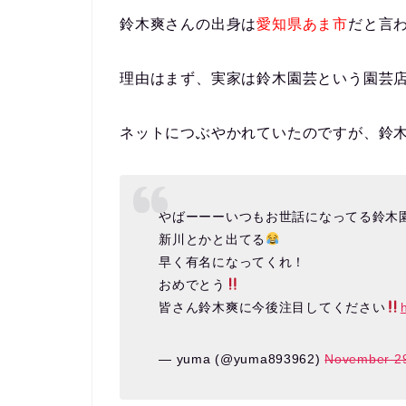
鈴木爽さんの出身は
愛知県あま市
だと言
理由はまず、実家は
鈴木園芸
という園芸
ネットにつぶやかれていたのですが、
鈴
やばーーーいつもお世話になってる鈴木
新川とかと出てる
早く有名になってくれ！
おめでとう
皆さん鈴木爽に今後注目してください
— yuma (@yuma893962)
November 29