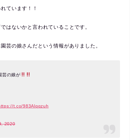
われています！！
店ではないかと言われていることです。
木園芸の娘さん
だという情報がありました。
園芸の娘が
https://t.co/983Alqqzuh
, 2020