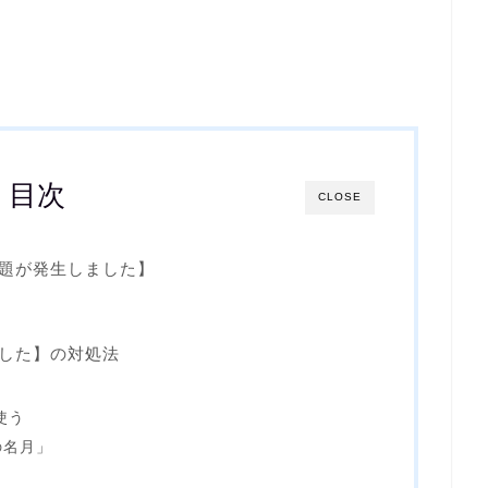
目次
CLOSE
【問題が発生しました】
しました】の対処法
使う
の名月」