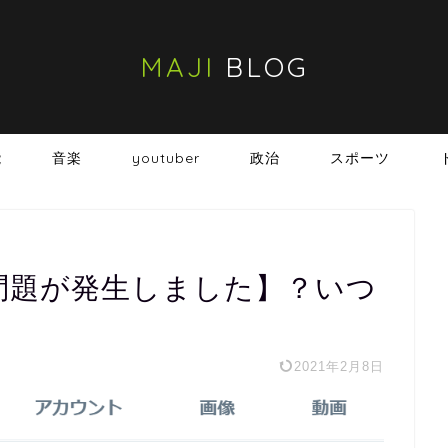
MAJI
BLOG
能
音楽
youtuber
政治
スポーツ
は【問題が発生しました】？いつ
2021年2月8日