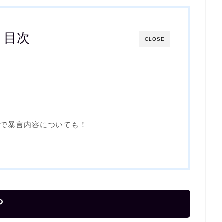
目次
CLOSE
で暴言内容についても！
？