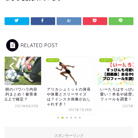
RELATED POST
ーツ
スポーツ
スポーツ
井秀樹のパワハラ内容
アリカシュミットの身長
いーたろはすっぴん
時系列まとめ！被害者
や体重とスリーサイズ
愛い！本名や経歴と
4人以上で確定？
は？インスタ画像がおし
フィールを調査！
ゃれすぎ！
2021年8月29日
2023年1
2021年7月28日
スポンサーリンク