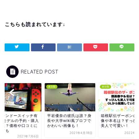
こちらも読まれています↓
RELATED POST
類
未分類
未分類
ンテンドースイッチ有
平岩優奈の彼氏は誰？身
箱根駅伝ザーボンの
ELモデルの予約・購入
長や大学wiki風プロフで
像や本名は？すっぴ
法は？価格や口コミに
かわいい画像も！
美人で可愛い！
いても
2021年4月18日
2022年1
2021年7月6日