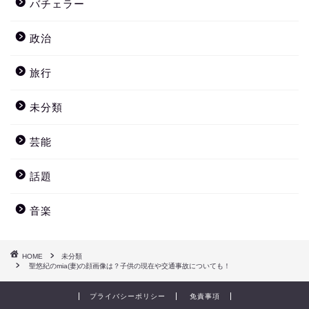
バチェラー
政治
旅行
未分類
芸能
話題
音楽
HOME
未分類
聖悠紀のmia(妻)の顔画像は？子供の現在や交通事故についても！
プライバシーポリシー
免責事項